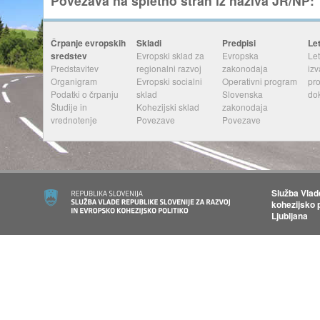
Povezava na spletno stran iz naziva JR/NP
:
Črpanje evropskih
Skladi
Predpisi
Le
sredstev
Evropski sklad za
Evropska
Let
Predstavitev
regionalni razvoj
zakonodaja
izv
Organigram
Evropski socialni
Operativni program
pr
Podatki o črpanju
sklad
Slovenska
do
Študije in
Kohezijski sklad
zakonodaja
vrednotenje
Povezave
Povezave
Služba Vlad
kohezijsko p
Ljubljana