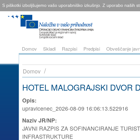
S piškotki izboljšujemo vašo uporabniško izkušnjo. Z uporabo naših sto
Domov
Skladi
Razpisi
Predpisi
Obveščanje javn
/
Domov
HOTEL MALOGRAJSKI DVOR D
Opis
:
upravicenec_2026-08-09 16:06:13.522916
Naziv JR/NP
:
JAVNI RAZPIS ZA SOFINANCIRANJE TURIS
INFRASTRUKTURE