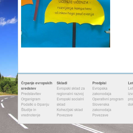
Črpanje evropskih
Skladi
Predpisi
Le
sredstev
Evropski sklad za
Evropska
Let
Predstavitev
regionalni razvoj
zakonodaja
izv
Organigram
Evropski socialni
Operativni program
pr
Podatki o črpanju
sklad
Slovenska
do
Študije in
Kohezijski sklad
zakonodaja
vrednotenje
Povezave
Povezave