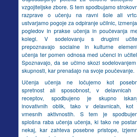
vzgojiteljske zbore. S tem spodbujamo strokov
razprave o učenju na ravni šole ali vrtc
ustvarjamo pogoje za odpiranje učilnic, izmenja
pogledov in prakse učenja in poučevanja m
kolegi. V sodelovanju s drugimi učitel
prepoznavajo socialne in kulturne elemen
učenja ter pomen odnosa med učenci in učitelj
Spoznavajo, da se učimo skozi sodelovanjem
skupnosti, kar prenašajo na svoje poučevanje.
Učenja učenja ne ločujemo kot poseb
spretnost ali sposobnost, v delavnicah 
receptov, spodbujeno je skupno iskan
inovativnih oblik, tako v delavnicah, kot
vmesnih aktivnostih. S tem je spodbuje
splošna raba učenja učenja, ki tako ne posta
nekaj, kar zahteva posebne pristope, izjem