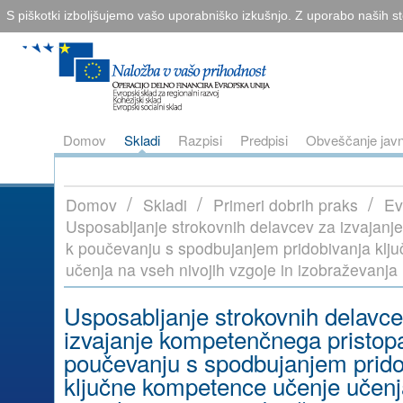
S piškotki izboljšujemo vašo uporabniško izkušnjo. Z uporabo naših sto
Domov
Skladi
Razpisi
Predpisi
Obveščanje javn
/
/
/
Domov
Skladi
Primeri dobrih praks
Ev
Usposabljanje strokovnih delavcev za izvajan
k poučevanju s spodbujanjem pridobivanja klj
učenja na vseh nivojih vzgoje in izobraževanja
Usposabljanje strokovnih delavce
izvajanje kompetenčnega pristop
poučevanju s spodbujanjem prido
ključne kompetence učenje učenj