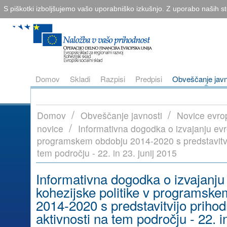
S piškotki izboljšujemo vašo uporabniško izkušnjo. Z uporabo naših sto
Domov
Skladi
Razpisi
Predpisi
Obveščanje javn
/
/
Domov
Obveščanje javnosti
Novice evro
/
novice
Informativna dogodka o izvajanju evr
programskem obdobju 2014-2020 s predstavitvij
tem področju - 22. in 23. junij 2015
Informativna dogodka o izvajanju
kohezijske politike v programsk
2014-2020 s predstavitvijo prihod
aktivnosti na tem področju - 22. in