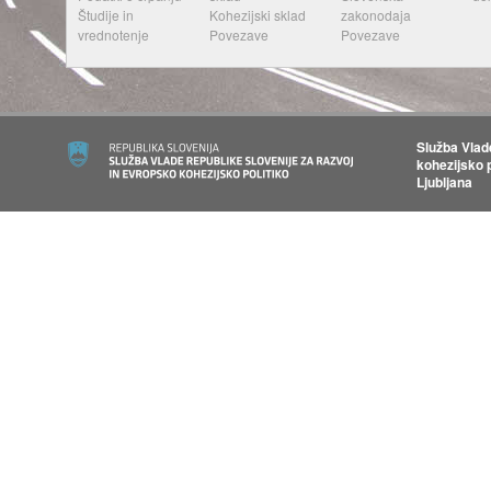
Študije in
Kohezijski sklad
zakonodaja
vrednotenje
Povezave
Povezave
Služba Vlad
kohezijsko p
Ljubljana