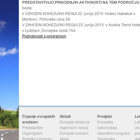
PREDSTAVITVIJO PRIHODNJIH AKTIVNOSTI NA TEM PODROČJU
bosta:
v VZHODNI KOHEZIJSKI REGIJI 22. junija 2015: Hotelu Habakuk v
Mariboru, Pohorska ulica 59.
V ZAHODNI KOHEZIJSKI REGIJI 23. junija 2015: v Austria Trend Hote
v Ljubljani, Dunajska cesta 154.
Podrobnosti s programom
Črpanje evropskih
Skladi
Predpisi
Le
sredstev
Evropski sklad za
Evropska
Let
Predstavitev
regionalni razvoj
zakonodaja
izv
Organigram
Evropski socialni
Operativni program
pr
Podatki o črpanju
sklad
Slovenska
do