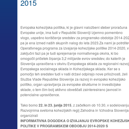
2015
Evropska kohezijska politika, ki je glavni naložbeni steber proračuna
Evropske unije, ima tudi v Republiki Sloveniji izjemno pomembno
vlogo, uspešno koriščenje sredstev za programsko obdobje 2014-20
pa je ena izmed naših skupnih nalog do leta 2023.
Za nami je potrdite
Operativnega programa za izvajanje kohezijske politike 2014-2020, v
zaključni fazi pa je tudi sprejemanje normativnega okvira, ki bo
omogočil pričetek črpanja 3,2 milijarde evrov sredstev, do katerih je
Slovenija upravičena v okviru Evropskega sklada za regionalni razvoj
Evropskega socialnega sklada in Kohezijskega sklada. Ker se s
pomočjo teh sredstev tudi v naši državi odpirajo nove priložnosti, želi
Služba Vlade Republike Slovenije za razvoj in evropsko kohezijsko
politiko, organ upravljanja za evropske strukturne in investicijske
sklade, o tem čim bolj aktivno obveščati zainteresirano javnost in
potencialne upravičence.
Tako bomo
22. in 23. junija 2015
, z začetkom ob 10.30, v sodelovanju
Razvojnima svetoma kohezijskih regij Zahodna in Vzhodna Slovenija
organizirali
INFORMATIVNA DOGODKA O IZVAJANJU EVROPSKE KOHEZIJS
POLITIKE V PROGRAMSKEM OBDOBJU 2014-2020 S