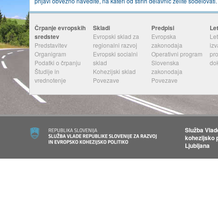
prijavi obvezno navedite, na kateri od štirih delavnic želite sodelovati.
Črpanje evropskih
Skladi
Predpisi
Le
sredstev
Evropski sklad za
Evropska
Let
Predstavitev
regionalni razvoj
zakonodaja
izv
Organigram
Evropski socialni
Operativni program
pr
Podatki o črpanju
sklad
Slovenska
do
Študije in
Kohezijski sklad
zakonodaja
vrednotenje
Povezave
Povezave
Služba Vlad
kohezijsko p
Ljubljana