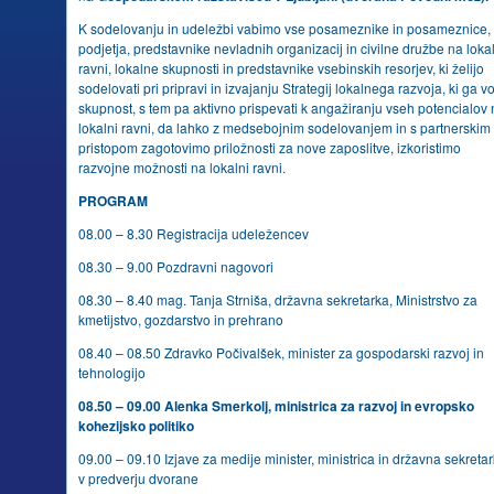
K sodelovanju in udeležbi vabimo vse posameznike in posameznice,
podjetja, predstavnike nevladnih organizacij in civilne družbe na loka
ravni, lokalne skupnosti in predstavnike vsebinskih resorjev, ki želijo
sodelovati pri pripravi in izvajanju Strategij lokalnega razvoja, ki ga v
skupnost, s tem pa aktivno prispevati k angažiranju vseh potencialov
lokalni ravni, da lahko z medsebojnim sodelovanjem in s partnerskim
pristopom zagotovimo priložnosti za nove zaposlitve, izkoristimo
razvojne možnosti na lokalni ravni.
PROGRAM
08.00 – 8.30 Registracija udeležencev
08.30 – 9.00 Pozdravni nagovori
08.30 – 8.40 mag. Tanja Strniša, državna sekretarka, Ministrstvo za
kmetijstvo, gozdarstvo in prehrano
08.40 – 08.50 Zdravko Počivalšek, minister za gospodarski razvoj in
tehnologijo
08.50 – 09.00 Alenka Smerkolj, ministrica za razvoj in evropsko
kohezijsko politiko
09.00 – 09.10 Izjave za medije minister, ministrica in državna sekreta
v predverju dvorane