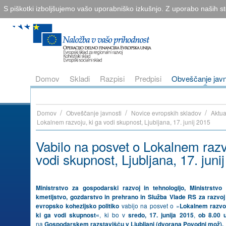
S piškotki izboljšujemo vašo uporabniško izkušnjo. Z uporabo naših sto
Domov
Skladi
Razpisi
Predpisi
Obveščanje javn
/
/
/
Domov
Obveščanje javnosti
Novice evropskih skladov
Aktua
Lokalnem razvoju, ki ga vodi skupnost, Ljubljana, 17. junij 2015
Vabilo na posvet o Lokalnem razv
vodi skupnost, Ljubljana, 17. juni
Ministrstvo za gospodarski razvoj in tehnologijo, Ministrstvo
kmetijstvo, gozdarstvo in prehrano in Služba Vlade RS za razvoj
evropsko kohezijsko politiko
vabijo na posvet o »
Lokalnem razvo
ki ga vodi skupnost«
, ki bo v
sredo, 17. junija 2015
,
ob 8.00 u
na
Gospodarskem razstavišču v Ljubljani
(dvorana Povodni mož).