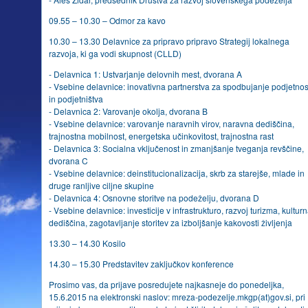
09.55 – 10.30 – Odmor za kavo
10.30 – 13.30 Delavnice za pripravo pripravo Strategij lokalnega
razvoja, ki ga vodi skupnost (CLLD)
- Delavnica 1: Ustvarjanje delovnih mest, dvorana A
- Vsebine delavnice: inovativna partnerstva za spodbujanje podjetnos
in podjetništva
- Delavnica 2: Varovanje okolja, dvorana B
- Vsebine delavnice: varovanje naravnih virov, naravna dediščina,
trajnostna mobilnost, energetska učinkovitost, trajnostna rast
- Delavnica 3: Socialna vključenost in zmanjšanje tveganja revščine,
dvorana C
- Vsebine delavnice: deinstitucionalizacija, skrb za starejše, mlade in
druge ranljive ciljne skupine
- Delavnica 4: Osnovne storitve na podeželju, dvorana D
- Vsebine delavnice: investicije v infrastrukturo, razvoj turizma, kultur
dediščina, zagotavljanje storitev za izboljšanje kakovosti življenja
13.30 – 14.30 Kosilo
14.30 – 15.30 Predstavitev zaključkov konference
Prosimo vas, da prijave posredujete najkasneje do ponedeljka,
15.6.2015 na elektronski naslov: mreza-podezelje.mkgp(at)gov.si, pri