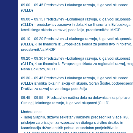
09.00 – 09.45 Predstavitev Lokalnega razvoja, ki ga vodi skupnost
(CLLD)
09.00 – 09.15 Predstavitev »Lokalnega razvoja, ki ga vodi skupnost«
(CLLD) – predstavitev zasnove in dela, ki se financira iz Evropskega
kmetijskega sklada za razvoj podeželja, predstavnik/ca MKGP
09.10 – 09.20 Predstavitev »Lokalnega razvoja, ki ga vodi skupnost«
(CLLD), ki se financira iz Evropskega sklada za pomorstvo in ribištvo,
predstavnik/ca MKGP
09.20 – 09.30 Predstavitev »Lokalnega razvoja, ki ga vodi skupnost
(CLLD), ki se financira iz Evropskega sklada za regionalni razvoj, ma
Nena Dokuzov, MGRT
09.30 – 09.45 Predstavitev Lokalnega razvoja, ki ga vodi skupnost
(CLLD) iz vidika lokalnih akcijskih skupin, Goran Šoster, podpredsedn
Društva za razvoj slovenskega podeželja
09.45 – 09.55 – Predstavitev načina dela na delavnicah za pripravo
Strategij lokalnega razvoja, ki ga vodi skupnost (CLLD)
Moderatorja:
- Tadej Slapnik, državni sekretar v kabinetu predsednika Vlade RS,
pristojen za pristojen za vzpostavitev dialoga s civilno družbo in
koordinacijo državljanskih pobud ter socialno podjetništvo in
- Aleš Zidar, predsednik Društva za razvoj slovenskega podeželja