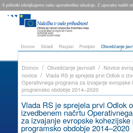
S piškotki izboljšujemo vašo uporabniško izkušnjo. Z uporabo naših sto
Domov
Skladi
Razpisi
Predpisi
Obveščanje javn
/
/
Domov
Obveščanje javnosti
Novice evro
/
novice
Vlada RS je sprejela prvi Odlok o i
Operativnega programa za izvajanje evropske k
programsko obdobje 2014–2020
Vlada RS je sprejela prvi Odlok o
izvedbenem načrtu Operativneg
za izvajanje evropske kohezijske 
programsko obdobje 2014–2020