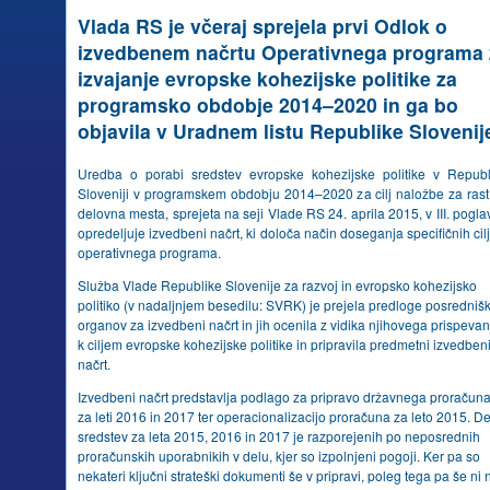
Vlada RS je včeraj sprejela prvi Odlok o
izvedbenem načrtu Operativnega programa 
izvajanje evropske kohezijske politike za
programsko obdobje 2014–2020 in ga bo
objavila v Uradnem listu Republike Slovenij
Uredba o porabi sredstev evropske kohezijske politike v Republ
Sloveniji v programskem obdobju 2014–2020 za cilj naložbe za rast
delovna mesta, sprejeta na seji Vlade RS 24. aprila 2015, v III. pogla
opredeljuje izvedbeni načrt, ki določa način doseganja specifičnih cil
operativnega programa.
Služba Vlade Republike Slovenije za razvoj in evropsko kohezijsko
politiko (v nadaljnjem besedilu: SVRK) je prejela predloge posredniš
organov za izvedbeni načrt in jih ocenila z vidika njihovega prispevan
k ciljem evropske kohezijske politike in pripravila predmetni izvedben
načrt.
I
zvedbeni načrt predstavlja podlago za pripravo državnega proračun
za leti 2016 in 2017 ter operacionalizacijo proračuna za leto 2015. De
sredstev za leta 2015, 2016 in 2017 je razporejenih po neposrednih
proračunskih uporabnikih v delu, kjer so izpolnjeni pogoji. Ker pa so
nekateri ključni strateški dokumenti še v pripravi, poleg tega pa še ni 