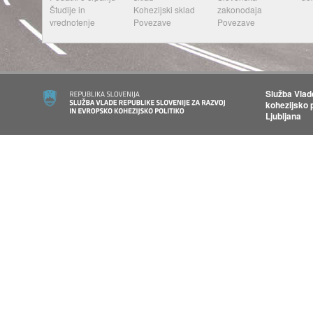
Študije in
Kohezijski sklad
zakonodaja
vrednotenje
Povezave
Povezave
Služba Vlad
kohezijsko p
Ljubljana