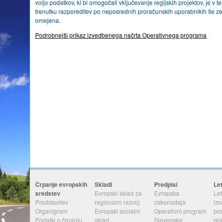
voljo podatkov, ki bi omogočali vključevanje regijskih projektov, je v t
trenutku razporeditev po neposrednih proračunskih uporabnikih še ze
omejena.
Podrobnejši prikaz izvedbenega načrta Operativnega programa
Črpanje evropskih
Skladi
Predpisi
Le
sredstev
Evropski sklad za
Evropska
Let
Predstavitev
regionalni razvoj
zakonodaja
izv
Organigram
Evropski socialni
Operativni program
pr
Podatki o črpanju
sklad
Slovenska
do