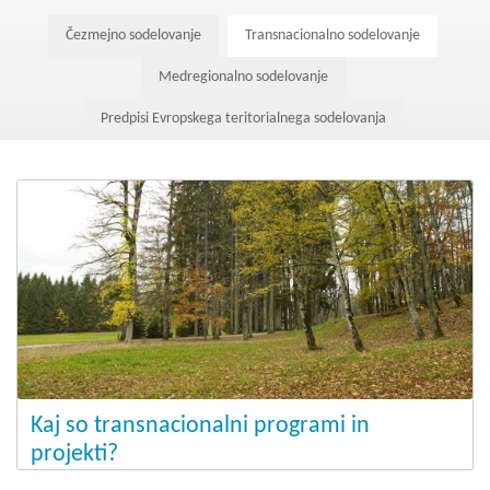
Kohezija do 2020
Čezmejno sodelovanje
Transnacionalno sodelovanje
Po 2020
Medregionalno sodelovanje
Seznam projektov
Predpisi Evropskega teritorialnega sodelovanja
Blog
Kaj so transnacionalni programi in
projekti?