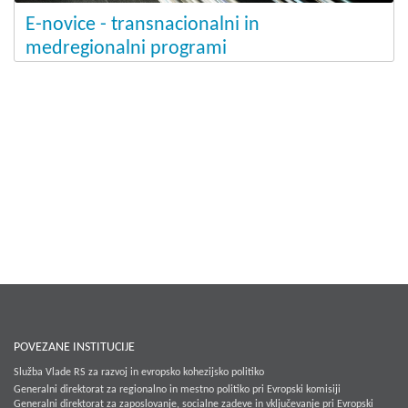
E-novice - transnacionalni in
medregionalni programi
POVEZANE INSTITUCIJE
Služba Vlade RS za razvoj in evropsko kohezijsko politiko
Generalni direktorat za regionalno in mestno politiko pri Evropski komisiji
Generalni direktorat za zaposlovanje, socialne zadeve in vključevanje pri Evropski