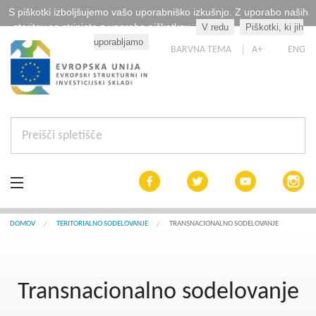
S piškotki izboljšujemo vašo uporabniško izkušnjo. Z uporabo naših
storitev se strinjate z uporabo piškotkov.
V redu
Piškotki, ki jih
Kaj so piškotki?
uporabljamo
BARVNA TEMA
A+
ENG
Aktualno
DOMOV
TERITORIALNO SODELOVANJE
TRANSNACIONALNO SODELOVANJE
Razpisi
Transnacionalno sodelovanje
Interreg Slovenija