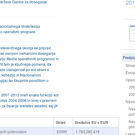
o države članice za doseganje
 Nacionalnega strateškega
jo operativni programi.
eferenčnega okvirja se pripravi
ijo se osnovni mehanizmi doseganja
Predpis
tvijo števila operativnih programov in
Pri tem je ključnega pomena, da
Slove
že usklajenost po eni strani s
Evro
a kohezijo in Nacionalnim
Opera
gija) ter Skupnim poročilom o
200
200
 2007-2013 imeli enako funkcijo kot
obje 2004-2006 in torej v pravnem
Navod
za črpanje sredstev skladov, saj jih
Nav
pol
Nav
Sklad
Sredstva EU v EUR
pol
jnih potencialov
ESRR
1.783.285.419
Letna