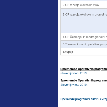
2 OP razvoja človeških virov
3 OP razvoja okoljske in prometne 
4 OP Čezmejni in medregionalni o
5 Transnacionalni operativni prog
Skupaj:
Spremembe Operativnih program
Sloveniji v letu 2013.
Spremembe Operativnih program
Sloveniji v letu 2010.
Operativni programi v okviru evrop