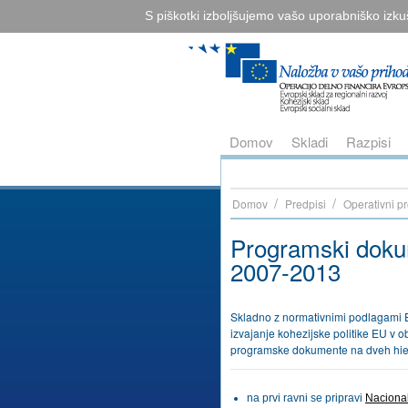
S piškotki izboljšujemo vašo uporabniško izku
Domov
Skladi
Razpisi
/
/
Domov
Predpisi
Operativni p
Programski dokum
2007-2013
Skladno z normativnimi podlagami 
izvajanje kohezijske politike EU v o
programske dokumente na dveh hier
na prvi ravni se pripravi
Nacionaln