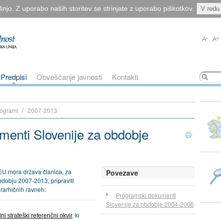
šnjo. Z uporabo naših storitev se strinjate z uporabo piškotkov.
V redu
Predpisi
Obveščanje javnosti
Kontakti
/
rogrami
2007-2013
enti Slovenije za obdobje
Akcije
Natisni
to stran
dokumenta
EU mora država članica, za
Povezave
bdobju 2007-2013, pripraviti
arhičnih ravneh:
Programski dokumenti
Slovenije za obdobje 2004-2006
i strateški referenčni okvir
, ki