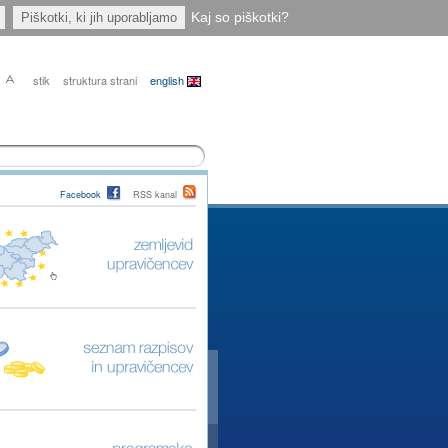
Kaj so piškotki?
Piškotki, ki jih uporabljamo
stik
struktura strani
english
Facebook
RSS kanal