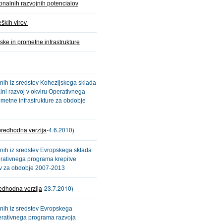
onalnih razvojnih potencialov
eških virov
ske in prometne infrastrukture
ranih iz sredstev Kohezijskega sklada
lni razvoj v okviru Operativnega
ometne infrastrukture za obdobje
predhodna verzija
-4.6.2010)
ranih iz sredstev Evropskega sklada
erativnega programa krepitve
ov za obdobje 2007-2013
edhodna verzija
-23.7.2010)
ranih iz sredstev Evropskega
erativnega programa razvoja