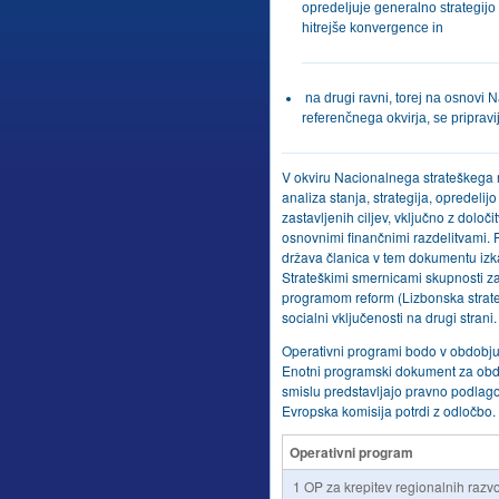
opredeljuje generalno strategij
hitrejše konvergence in
na drugi ravni, torej na osnovi
referenčnega okvirja, se pripravi
V okviru Nacionalnega strateškega r
analiza stanja, strategija, opredel
zastavljenih ciljev, vključno z določi
osnovnimi finančnimi razdelitvami. 
država članica v tem dokumentu izka
Strateškimi smernicami skupnosti z
programom reform (Lizbonska strate
socialni vključenosti na drugi strani.
Operativni programi bodo v obdobju
Enotni programski dokument za obd
smislu predstavljajo pravno podlago 
Evropska komisija potrdi z odločbo.
Operativni program
1 OP za krepitev regionalnih razvo