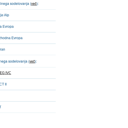
alnega sodelovanja (
več
):
je Alp
ja Evropa
zhodna Evropa
eran
nega sodelovanja (
več
):
REG IVC
T II
T