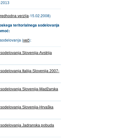
7-2013
redhodna verzija
-15.02.2008)
pskega teritorialnega sodelovanja
pomoč:
sodelovanja (
več
):
sodelovanja Slovenija-Avstrija
odelovanja Italija-Slovenija 2007-
 sodelovanja Slovenija-Madžarska
sodelovanja Slovenija-Hrvaška
 sodelovanja Jadranska pobuda