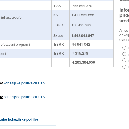
ESS
755.699.370
Info
prid
KS
1.411.569.858
infrastrukture
sred
ESRR
150.493.989
Ali se
dovolj
Skupaj
1.562.063.847
evrop
pretativni programi
ESRR
96.941.042
rami
ESRR
7.315.278
4.205.304.956
ov
kohezijske politike cilja 1 v
ov
kohezijske politike cilja 1 v
ske kohezijske politike: