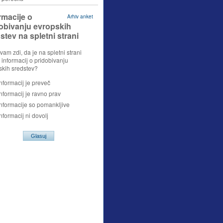
rmacije o
Arhiv anket
obivanju evropskih
stev na spletni strani
 vam zdi, da je na spletni strani
 informacij o pridobivanju
skih sredstev?
informacij je preveč
informacij je ravno prav
informacije so pomankljive
informacij ni dovolj