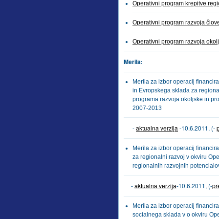
Operativni program krepitve regi
Operativni program razvoja člov
Operativni program razvoja okolj
Merila:
Merila za izbor operacij financi
in Evropskega sklada za regiona
programa razvoja okoljske in pr
2007-2013
-
aktualna verzija
-10.6.2011, (-
Merila za izbor operacij financi
za regionalni razvoj v okviru Op
regionalnih razvojnih potencial
-
aktualna verzija
-10.6.2011, (-
pr
Merila za izbor operacij financi
socialnega sklada v o okviru Op