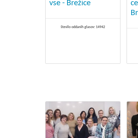
vse - Brežice
ce
Br
število oddanih glasov:
14942
.
.