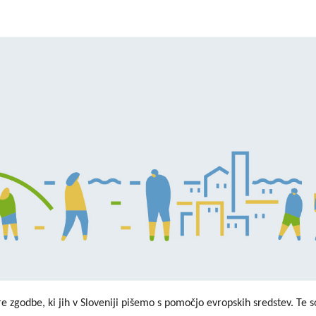
Dogodki
Dobre z
EU projekt, moj projekt
Kohezij
Fotogalerija in videi
COVID19
Road Trip po Sloveniji
Ekošola
 zgodbe, ki jih v Sloveniji pišemo s pomočjo evropskih sredstev. Te so