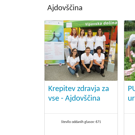
Ajdovščina
.
Krepitev zdravja za
P
vse - Ajdovščina
ur
število oddanih glasov:
671