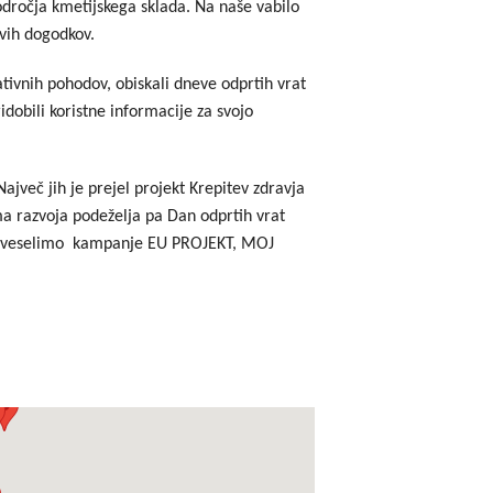
področja kmetijskega sklada. Na naše vabilo
ivih dogodkov.
ativnih pohodov, obiskali dneve odprtih vrat
idobili koristne informacije za svojo
Največ jih je prejel projekt Krepitev zdravja
ama razvoja podeželja pa Dan odprtih vrat
 že veselimo kampanje EU PROJEKT, MOJ