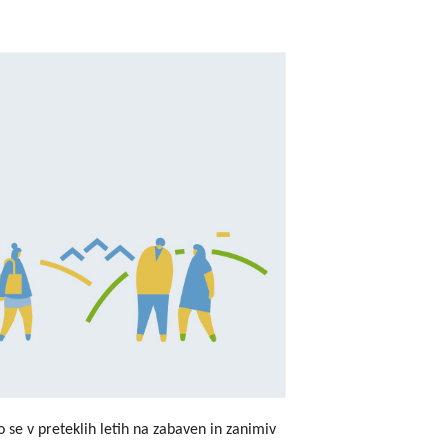
godbe iz obdobja 2014-2020
a do 2013
 se v preteklih letih na zabaven in zanimiv