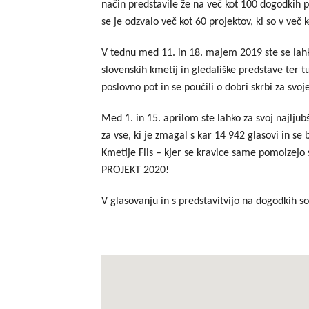
način predstavile že na več kot 100 dogodkih po
se je odzvalo več kot 60 projektov, ki so v več
V tednu med 11. in 18. majem 2019 ste se lahko
slovenskih kmetij in gledališke predstave ter t
poslovno pot in se poučili o dobri skrbi za svoj
Med 1. in 15. aprilom ste lahko za svoj najljubš
za vse, ki je zmagal s kar 14 942 glasovi in s
Kmetije Flis – kjer se kravice same pomolzej
PROJEKT 2020!
V glasovanju in s predstavitvijo na dogodkih s