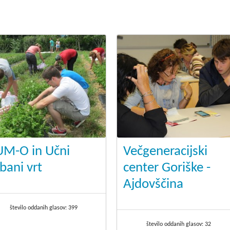
.
UM-O in Učni
Večgeneracijski
bani vrt
center Goriške -
Ajdovščina
število oddanih glasov:
399
število oddanih glasov:
32