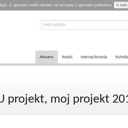
šnjo. Z uporabo naših storitev se strinjate z uporabo piškotkov.
V redu
Aktualno
Razpisi
Interreg Slovenija
Kohezij
E-informator Vizija kohezija
Aktualni razpisi
Čezmejno sodelovanje
Ključni
Novice
Pretekli razpisi
Transnacionalno sodelovanje
Tematsk
U projekt, moj projekt 20
Logotipi
Napovedani razpisi
Medregionalno sodelovanje
Zakonod
Publikacije
Komu so namenjena sredstva?
Predpisi ETS
Navodil
Svetovalka EMA
Izvajanj