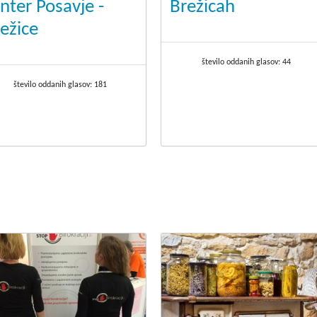
nter Posavje -
Brežicah
ežice
število oddanih glasov:
44
število oddanih glasov:
181
.