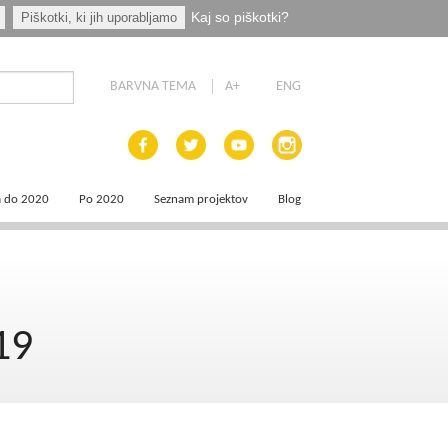
Kaj so piškotki?
Piškotki, ki jih uporabljamo
BARVNA TEMA
A+
ENG
a do 2020
Po 2020
Seznam projektov
Blog
 dokumenti
Priprava programskih dokumentov
a področja
Načrt za okrevanje in odpornost
19
aja
a
e