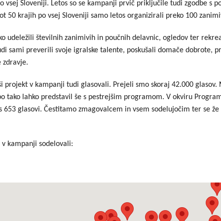
 vsej Sloveniji. Letos so se kampanji prvič priključile tudi zgodbe s 
 kot 50 krajih po vsej Sloveniji samo letos organizirali preko 100 zanim
 udeležili številnih zanimivih in poučnih delavnic, ogledov ter rekre
udi sami preverili svoje igralske talente, poskušali domače dobrote, pr
e zdravje.
i projekt v kampanji tudi glasovali. Prejeli smo skoraj 42.000 glasov. 
e bo tako lahko predstavil še s pestrejšim programom. V okviru Progr
o s 653 glasovi. Čestitamo zmagovalcem in vsem sodelujočim ter se
o v kampanji sodelovali: